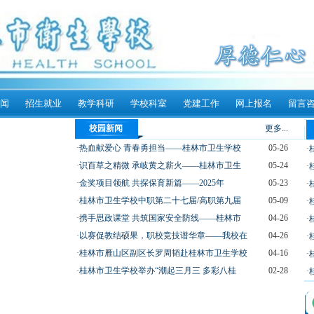
闻
招生就业
教学科研
学校科室
党建工作
网上报名
留言
校园新闻
更多...
·
热血献爱心 青春勇担当——桂林市卫生学校
05-26
·
·
识百草之精微 承岐黄之薪火——桂林市卫生
05-24
·
·
金奖项目领航 共探保育新篇——2025年
05-23
·
·
桂林市卫生学校中职第二十七届/高职第九届
05-09
·
·
携手思政课堂 共筑国家安全防线——桂林市
04-26
·
·
以赛促教结硕果，职校竞技谱华章——我校在
04-26
·
·
桂林市雁山区副区长罗周韬赴桂林市卫生学校
04-16
·
·
桂林市卫生学校举办“潮起三月三 多彩八桂
02-28
·