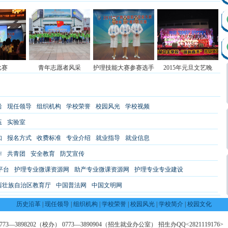
比赛
青年志愿者风采
护理技能大赛参赛选手
2015年元旦文艺晚
沿
现任领导
组织机构
学校荣誉
校园风光
学校视频
伍
实验室
知
报名方式
收费标准
专业介绍
就业指导
就业信息
作
共青团
安全教育
防艾宣传
平台
护理专业微课资源网
助产专业微课资源网
护理专业专业建设
西壮族自治区教育厅
中国普法网
中国文明网
历史沿革
|
现任领导
|
组织机构
|
学校荣誉
|
校园风光
|
学校简介
|
校园文化
—3898202（校办） 0773—3890904（招生就业办公室） 招生办QQ<2821119176> 邮