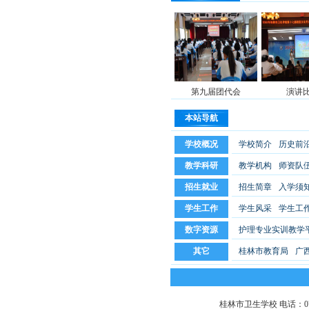
第九届团代会
演讲
本站导航
学校概况
学校简介
历史前
教学科研
教学机构
师资队
招生就业
招生简章
入学须
学生工作
学生风采
学生工
数字资源
护理专业实训教学
其它
桂林市教育局
广
桂林市卫生学校 电话：0773