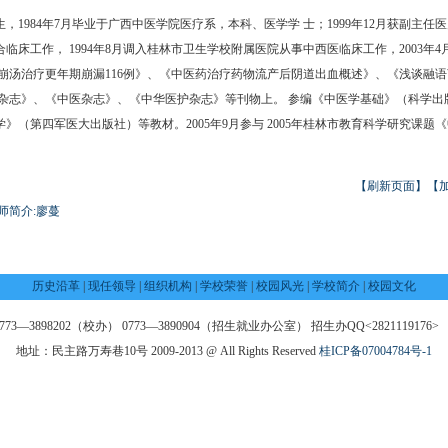
生，1984年7月毕业于广西中医学院医疗系，本科、医学学 士；1999年12月获副主任
临床工作， 1994年8月调入桂林市卫生学校附属医院从事中西医临床工作，2003年
《止 崩汤治疗更年期崩漏116例》、《中医药治疗药物流产后阴道出血概述》、《浅谈融
医杂志》、《中医杂志》、《中华医护杂志》等刊物上。 参编《中医学基础》（科学
》（第四军医大出版社）等教材。2005年9月参与 2005年桂林市教育科学研究课
【刷新页面】
【
师简介:廖蔓
历史沿革
|
现任领导
|
组织机构
|
学校荣誉
|
校园风光
|
学校简介
|
校园文化
—3898202（校办） 0773—3890904（招生就业办公室） 招生办QQ<2821119176> 邮
地址：民主路万寿巷10号 2009-2013 @ All Rights Reserved
桂ICP备07004784号-1