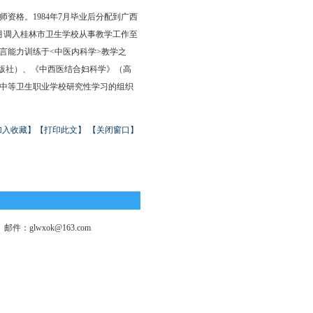
医师资格。1984年7月毕业后分配到广西
4月调入桂林市卫生学校从事教学工作至
语言能力训练于<中医内科学>教学之
出版社）、《中西医结合妇科学》（高
题《中等卫生职业学校研究性学习的组织
加入收藏】
【打印此文】
【关闭窗口】
件：glwxok@163.com