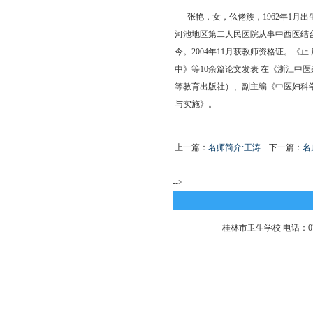
张艳，女，仫佬族，1962年1月出
河池地区第二人民医院从事中西医结合
今。2004年11月获教师资格证。
中》等10余篇论文发表 在《浙江中
等教育出版社）、副主编《中医妇科学
与实施》。
上一篇：
名师简介:王涛
下一篇：
名
-->
桂林市卫生学校 电话：0773