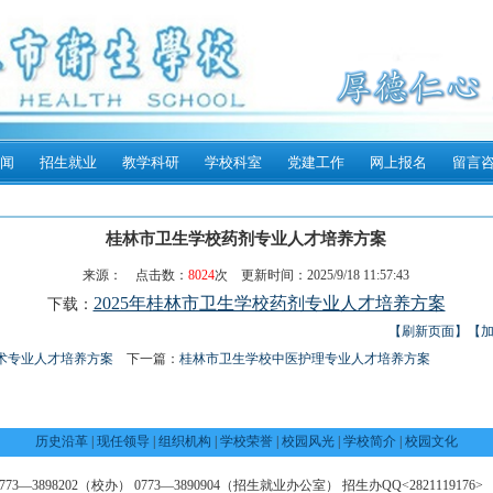
闻
招生就业
教学科研
学校科室
党建工作
网上报名
留言
桂林市卫生学校药剂专业人才培养方案
来源： 点击数：
8024
次 更新时间：2025/9/18 11:57:43
2025年桂林市卫生学校药剂专业人才培养方案
下载：
【刷新页面】
【
术专业人才培养方案
下一篇：
桂林市卫生学校中医护理专业人才培养方案
历史沿革
|
现任领导
|
组织机构
|
学校荣誉
|
校园风光
|
学校简介
|
校园文化
—3898202（校办） 0773—3890904（招生就业办公室） 招生办QQ<2821119176> 邮