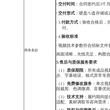
交付时间
：合同签约后
3个
·
交付形式
：硬盘
/U盘存储或
·
3.
付款方式
：
验收合格后，
·
付。
4.
验收标准
·
视频技术参数符合招标文件
·
商务条款
画面清晰，光线充足，构图
5.
售后与质保服务要求
（
1）
质保期限
：所有成品视
步、字幕错误、格式异常等
（
2）
免费修改服务
：单次视
段裁剪、色调微调、音量优
（
3）
技术支持
：履约期间提
适配、素材调取等咨询需求