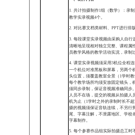
1.
共计拍摄制作
1组（数学）：录制1
教学实录视频4个。
2.
对比赛文档类材料、
PPT进行排
3.
每段课堂实录视频由采购人自行
清晰地呈现相对独立完整、课程属
员教学风格的教学活动实况，录制
4.
课堂实录视频须采用
3机位全程
一个机位对准黑板和屏幕，另两个
头位置，须覆盖教室全景（1学时
每个教学场所均须安放固定镜头，机
须同步录制，保证音视频准确同步
人员不在场，提交的视频从拍摄人
机为止（1学时之外的录制时长不超
摄的视频须保证音轨连续，不另行
尾、字幕注解，不泄露地区、学校
字幕制作。
5.
每个参赛作品组实际拍摄总工时