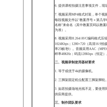
6.
提供课程拍摄注意事项文件，现
7.
视频采用
MP4格式封装，单个视
每段视频文件以“教案序号＋第几
名称”来命名（其中教案页码以教案P
为准）。
8.
视频采用
H.264/AVC编码格
1024Kbps；1280×720（高清1
率25帧/秒）。音频采用AAC（MPEG
样率48KHz；码流128Kbps（恒定
二、
视频录制使用器材要求
1.
等于或优于
4k的摄像机。
2.
三脚架固定机位配置三脚架脚轮
3.
如若拍摄场地光线不足，要使用
供应商提供。
三、
制作团队要求